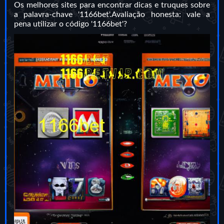
Os melhores sites para encontrar dicas e truques sobre
a palavra-chave '1166bet'.Avaliação honesta: vale a
pena utilizar o código '1166bet'?